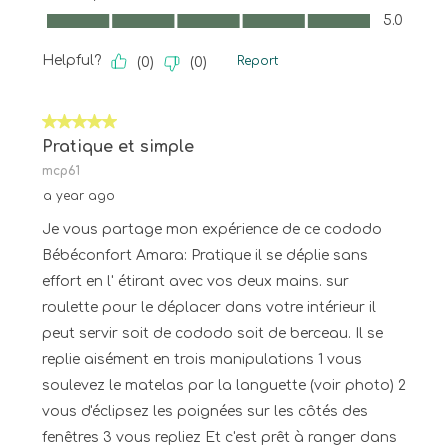
Quality of Product, 5.0 out of 5
5.0
Helpful?
Report
(
0
)
(
0
)
5 out of 5 stars.
Pratique et simple
mcp61
a year ago
Je vous partage mon expérience de ce cododo
Bébéconfort Amara: Pratique il se déplie sans
effort en l' étirant avec vos deux mains. sur
roulette pour le déplacer dans votre intérieur il
peut servir soit de cododo soit de berceau. Il se
replie aisément en trois manipulations 1 vous
soulevez le matelas par la languette (voir photo) 2
vous d'éclipsez les poignées sur les côtés des
fenêtres 3 vous repliez Et c'est prêt à ranger dans