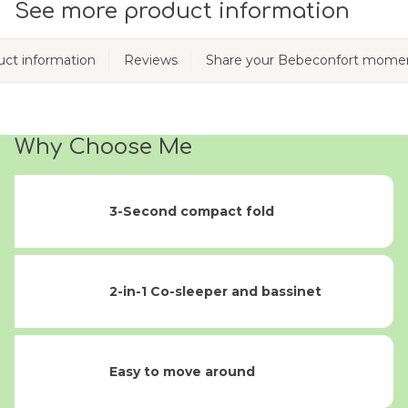
See more product information
ct information
Reviews
Share your Bebeconfort mome
Why Choose Me
3-Second compact fold
2-in-1 Co-sleeper and bassinet
Easy to move around