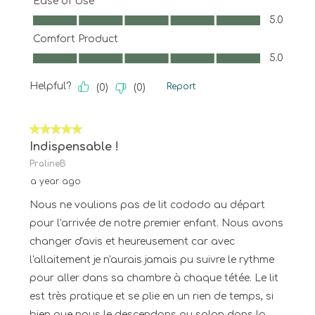
Ease of Use
Ease of Use, 5.0 out of 5
5.0
Comfort Product
Comfort Product, 5.0 out of 5
5.0
Helpful?
Report
(
0
)
(
0
)
5 out of 5 stars.
Indispensable !
PralineB
a year ago
Nous ne voulions pas de lit cododo au départ
pour l'arrivée de notre premier enfant. Nous avons
changer d'avis et heureusement car avec
l'allaitement je n'aurais jamais pu suivre le rythme
pour aller dans sa chambre à chaque tétée. Le lit
est très pratique et se plie en un rien de temps, si
bien que nous le descendons au salon dans la