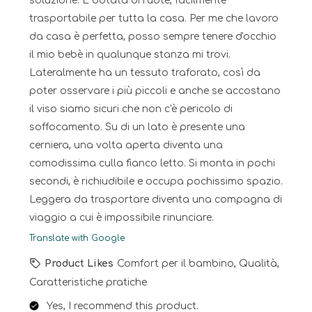
soluzione. È dotata di ruote, facilmente
trasportabile per tutta la casa. Per me che lavoro
da casa è perfetta, posso sempre tenere d'occhio
il mio bebè in qualunque stanza mi trovi.
Lateralmente ha un tessuto traforato, così da
poter osservare i più piccoli e anche se accostano
il viso siamo sicuri che non c'è pericolo di
soffocamento. Su di un lato è presente una
cerniera, una volta aperta diventa una
comodissima culla fianco letto. Si monta in pochi
secondi, è richiudibile e occupa pochissimo spazio.
Leggera da trasportare diventa una compagna di
viaggio a cui è impossibile rinunciare.
Translate with Google
Product Likes
Comfort per il bambino, Qualità,
Caratteristiche pratiche
Yes, I recommend this product.