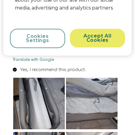
about your use of our site with our social
altura ajustables, perfecto para adaptarla a la
media, advertising and analytics partners.
altura de tu cama. También ruedas giratorias que
resultan muy útiles para moverlas por casa.
Como accesorio trae una bolsa de viaje para
poder guardarla. El tejido con malla transpirable
Accept All
Cookies
Cookies
Settings
regula la temperatura y es muy sencillo de
desmontar y lavarlo en lavadora.
Translate with Google
Yes, I recommend this product.