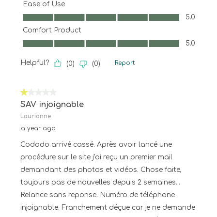
Ease of Use
Ease of Use, 5.0 out of 5
5.0
Comfort Product
Comfort Product, 5.0 out of 5
5.0
Helpful?
Report
(
0
)
(
0
)
1 out of 5 stars.
SAV injoignable
Laurianne
a year ago
Cododo arrivé cassé. Après avoir lancé une
procédure sur le site j'ai reçu un premier mail
demandant des photos et vidéos. Chose faite,
toujours pas de nouvelles depuis 2 semaines...
Relance sans reponse. Numéro de téléphone
injoignable. Franchement déçue car je ne demande