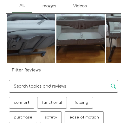
Next
Filter Reviews
Search topics and reviews search region
comfort
functional
folding
purchase
safety
ease of motion