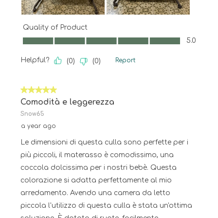
Quality of Product
Quality of Product, 5.0 out of 5
5.0
Helpful?
Report
(
0
)
(
0
)
5 out of 5 stars.
Comodità e leggerezza
Snow65
a year ago
Le dimensioni di questa culla sono perfette per i
più piccoli, il materasso è comodissimo, una
coccola dolcissima per i nostri bebè. Questa
colorazione si adatta perfettamente al mio
arredamento. Avendo una camera da letto
piccola l'utilizzo di questa culla è stata un'ottima