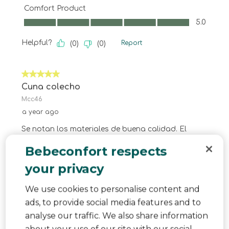
Comfort Product
Comfort Product, 5.0 out of 5
5.0
Helpful?
Report
(
0
)
(
0
)
5 out of 5 stars.
Cuna colecho
Mcc46
a year ago
Se notan los materiales de buena calidad. El
colchón incluido es de 2,5 cm de alto, cuyo
Bebeconfort respects
acolchado proporciona máximo confort. El
your privacy
montaje fue muy sencillo. Tan solo hace falta
sacarla de la caja y desplegarla con la ayuda de
We use cookies to personalise content and
una mano. La estructura parece muy robusta, lo
ads, to provide social media features and to
que nos da seguridad y confianza en cuanto a la
analyse our traffic. We also share information
durabilidad de la cuna. Cuenta con 3 niveles de