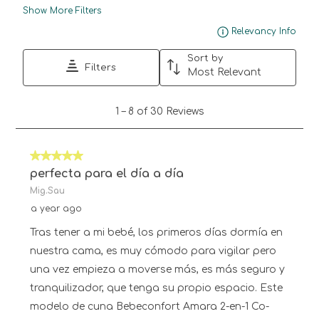
Show More Filters
Disp
Relevancy Info
Sort by
Filters
Most Relevant
1
1
–
8 of 30
Reviews
to
8
of
5 out of 5 stars.
30
Reviews.
perfecta para el día a día
Mig.Sau
a year ago
Tras tener a mi bebé, los primeros días dormía en
nuestra cama, es muy cómodo para vigilar pero
una vez empieza a moverse más, es más seguro y
tranquilizador, que tenga su propio espacio. Este
modelo de cuna Bebeconfort Amara 2-en-1 Co-