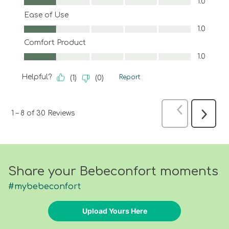
1.0
Ease of Use
Ease of Use, 1.0 out of 5
1.0
Comfort Product
Comfort Product, 1.0 out of 5
1.0
Helpful?
Report
(
1
)
(
0
)
Previous
Rev
1
–
8 of 30
Reviews
Next
Reviews
Share your Bebeconfort moments
#mybebeconfort
Upload Yours Here