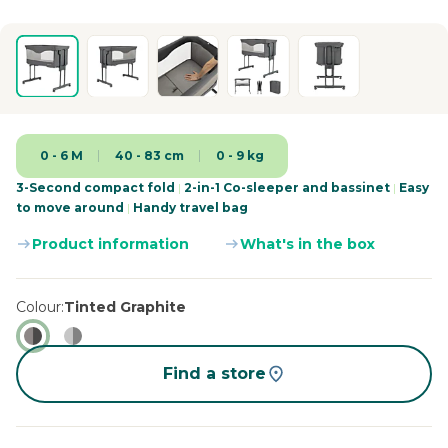
0 - 6 M
40 - 83 cm
0 - 9 kg
3-Second compact fold
|
2-in-1 Co-sleeper and bassinet
|
Easy
to move around
|
Handy travel bag
Product information
What's in the box
Colour
Tinted Graphite
Find a store