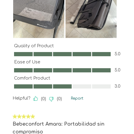
Quality of Product
Quality of Product, 5.0 out of 5
5.0
Ease of Use
Ease of Use, 5.0 out of 5
5.0
Comfort Product
Comfort Product, 3.0 out of 5
3.0
Helpful?
Report
(
0
)
(
0
)
5 out of 5 stars.
Bebeconfort Amara: Portabilidad sin
compromiso