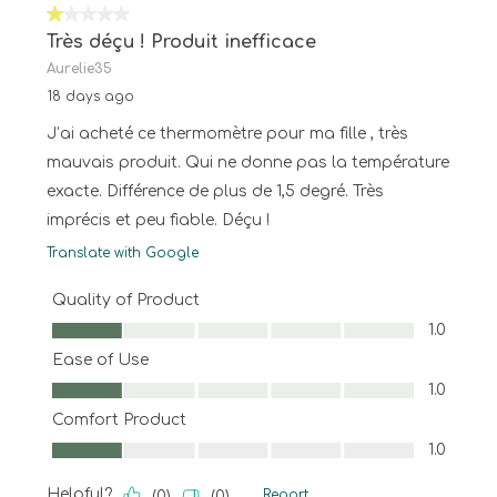
1 out of 5 stars.
Très déçu ! Produit inefficace
Aurelie35
18 days ago
J’ai acheté ce thermomètre pour ma fille , très
mauvais produit. Qui ne donne pas la température
exacte. Différence de plus de 1,5 degré. Très
imprécis et peu fiable. Déçu !
Translate with Google
Quality of Product
Quality of Product, 1.0 out of 5
1.0
Ease of Use
Ease of Use, 1.0 out of 5
1.0
Comfort Product
Comfort Product, 1.0 out of 5
1.0
Helpful?
Report
(
0
)
(
0
)