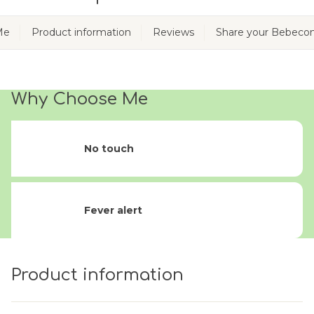
Me
Product information
Reviews
Share your Bebeco
Why Choose Me
No touch
Fever alert
Product information