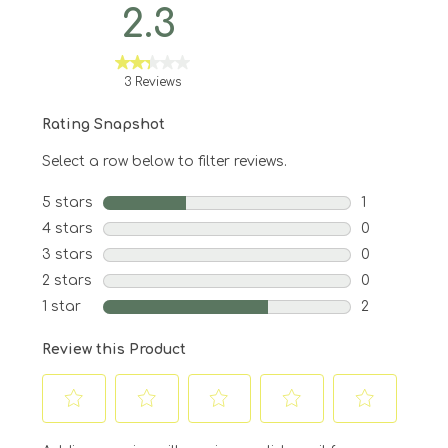
2.3
3 Reviews
Rating Snapshot
Select a row below to filter reviews.
5 stars
stars
1
1 review with
4 stars
stars
0
0 reviews wit
3 stars
stars
0
0 reviews wit
2 stars
stars
0
0 reviews wit
1 star
stars
2
2 reviews wit
Review this Product
Select
Select
Select
Select
Select