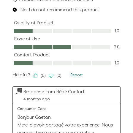
No, I do not recommend this product.
Quality of Product
Quality of Product, 1.0 out of 5
1.0
Ease of Use
Ease of Use, 3.0 out of 5
3.0
Comfort Product
Comfort Product, 1.0 out of 5
1.0
Helpful?
Report
(
0
)
(
0
)
Response from Bébé Confort:
4 months ago
Consumer Care
Bonjour Gaetan,

Merci d’avoir partagé votre expérience. Nous 
prenons bien en compte votre retour 