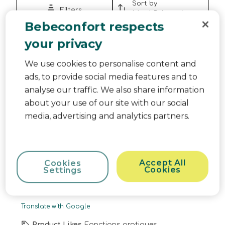
Sort by
Filters
Most Relevant
Bebeconfort respects
1
your privacy
1
–
3 of 3
Reviews
to
3
We use cookies to personalise content and
of
1 out of 5 stars.
3
ads, to provide social media features and to
Reviews.
Aucune confiance dans la mesure.
analyse our traffic. We also share information
G.Beneux
about your use of our site with our social
5 months ago
media, advertising and analytics partners.
J'ai acheté cet article il y a 6 mois à la naissance
de ma fille. Première fois que ma fille à de la fièvre,
prise en rectale avec un autre thermomètre 38.2,
Accept All
Cookies
avec ce thermomètre 36.5. Je veux bien une petite
Cookies
Settings
différence avec le sans contact mais la c'est
vraiment trop ! Aucune confiance dans ce produit.
Translate with Google
Product Likes
Fonctions pratiques