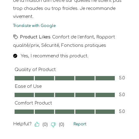
de la maison afin d'être sûr qu'elles ne soient pas
trop chaudes ou trop froides. Je recommande
vivement.
Translate with Google
Product Likes
Confort de l'enfant, Rapport
qualité/prix, Sécurité, Fonctions pratiques
Yes, I recommend this product.
Quality of Product
Quality of Product, 5.0 out of 5
5.0
Ease of Use
Ease of Use, 5.0 out of 5
5.0
Comfort Product
Comfort Product, 5.0 out of 5
5.0
Helpful?
Report
(
0
)
(
0
)